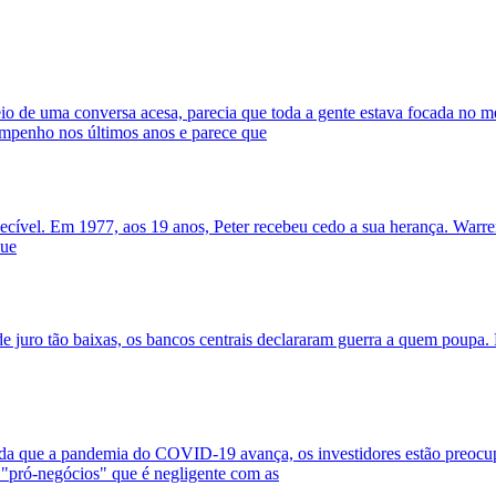
io de uma conversa acesa, parecia que toda a gente estava focada no m
mpenho nos últimos anos e parece que
squecível. Em 1977, aos 19 anos, Peter recebeu cedo a sua herança. Wa
que
de juro tão baixas, os bancos centrais declararam guerra a quem poupa.
da que a pandemia do COVID-19 avança, os investidores estão preocupa
"pró-negócios" que é negligente com as