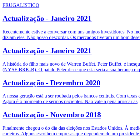
FRUGALISTICO
Actualização - Janeiro 2021
Recentemente estive a conversar com uns amigos investidores. No me
diziam eles. Não posso descordar. Os mercados tiveram um bom dese
Actualização - Janeiro 2021
A história do filho mais novo de Warren Buffet, Peter Buffet, é ine
(NYSE:BRK-B). O pai de Peter disse que esta seria a sua herança e 
Actualização - Dezembro 2020
A nossa geração está a ser roubada pelos bancos centrais. Com taxas 
Agora é o momento de sermos pacientes. Não vale a pena arriscar as
Actualização - Novembro 2018
Finalmente chegou o do dia das eleições nos Estados Unidos. À medi
carteiras. Alguns escolhem empresas que dependem de um presidente 