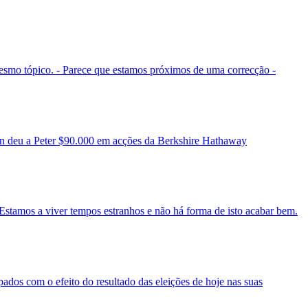
esmo tópico. - Parece que estamos próximos de uma correcção -
rren deu a Peter $90.000 em acções da Berkshire Hathaway
 Estamos a viver tempos estranhos e não há forma de isto acabar bem.
dos com o efeito do resultado das eleições de hoje nas suas