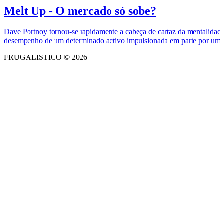
Melt Up - O mercado só sobe?
Dave Portnoy tornou-se rapidamente a cabeça de cartaz da mentalida
desempenho de um determinado activo impulsionada em parte por um 
FRUGALISTICO © 2026